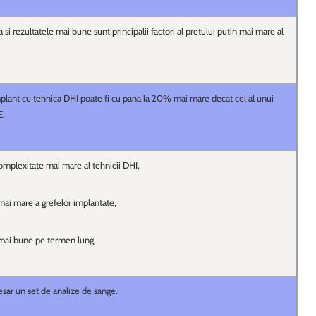
si rezultatele mai bune sunt principalii factori al pretului putin mai mare al
mplant cu tehnica DHI poate fi cu pana la 20% mai mare decat cel al unui
E.
omplexitate mai mare al tehnicii DHI,
 mai mare a grefelor implantate,
 mai bune pe termen lung.
esar un set de analize de sange.