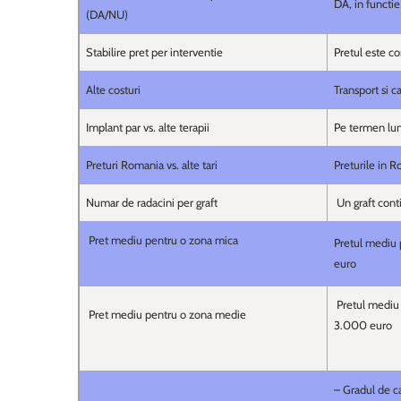
DA, in functie
(DA/NU)
Stabilire pret per interventie
Pretul este c
Alte costuri
Transport si c
Implant par vs. alte terapii
Pe termen lung
Preturi Romania vs. alte tari
Preturile in R
Numar de radacini per graft
Un graft conti
Pret mediu pentru o zona mica
Pretul mediu 
euro
Pretul mediu 
Pret mediu pentru o zona medie
3.000 euro
– Gradul de ca