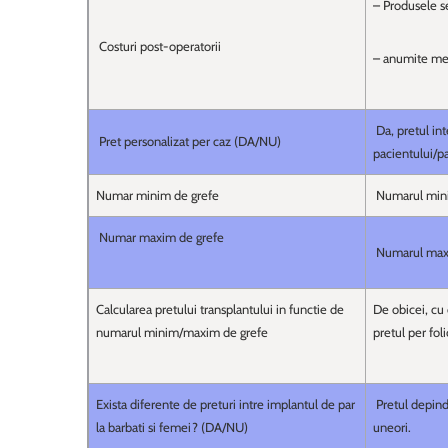
– Produsele se 
Costuri post-operatorii
– anumite med
Da, pretul int
Pret personalizat per caz (DA/NU)
pacientului/pa
Numar minim de grefe
Numarul minim
Numar maxim de grefe
Numarul maxim
Calcularea pretului transplantului in functie de
De obicei, cu
numarul minim/maxim de grefe
pretul per foli
Exista diferente de preturi intre implantul de par
Pretul depinde
la barbati si femei? (DA/NU)
uneori.