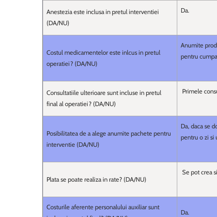
Da.
Anestezia este inclusa in pretul interventiei
(DA/NU)
Anumite produs
Costul medicamentelor este inlcus in pretul
pentru cumpa
operatiei? (DA/NU)
Primele consul
Consultatiile ulterioare sunt incluse in pretul
final al operatiei? (DA/NU)
Da, daca se do
Posibilitatea de a alege anumite pachete pentru
pentru o zi si
interventie (DA/NU)
Se pot crea si
Plata se poate realiza in rate? (DA/NU)
Costurile aferente personalului auxiliar sunt
Da.