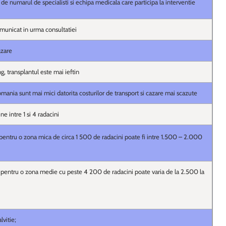
 de numarul de specialisti si echipa medicala care participa la interventie
omunicat in urma consultatiei
azare
, transplantul este mai ieftin
omania sunt mai mici datorita costurilor de transport si cazare mai scazute
ne intre 1 si 4 radacini
pentru o zona mica de circa 1 500 de radacini poate fi intre 1.500 – 2.000
pentru o zona medie cu peste 4 200 de radacini poate varia de la 2.500 la
lvitie;