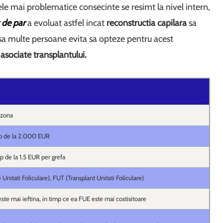
 cele mai problematice consecinte se resimt la nivel intern,
 de par
a evoluat astfel incat
reconstructia capilara
sa
Insa multe persoane evita sa opteze pentru acest
 asociate transplantului.
 zona
ep de la 2.000 EUR
p de la 1.5 EUR per grefa
 Unitati Foliculare), FUT (Transplant Unitati Foliculare)
te mai ieftina, in timp ce ea FUE este mai costisitoare