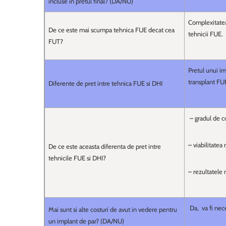
incluse in pretul final? (DA/NU)
Complexitatea 
De ce este mai scumpa tehnica FUE decat cea
tehnicii FUE.
FUT?
Pretul unui i
transplant FU
Diferente de pret intre tehnica FUE si DHI
– gradul de c
– viabilitatea
De ce este aceasta diferenta de pret intre
tehnicile FUE si DHI?
– rezultatele
Da, va fi nec
Mai sunt si alte costuri de avut in vedere pentru
un implant de par? (DA/NU)