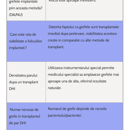
Riscul este aproape inexistent.
grefele implantate
prin aceasta metoda?
(DA/NU)
Datorita faptului ca grefele sunt transplantate
imediat dupa prelevare, viabilitatea acestora
Care este rata de
creste in comparatie cu alte metode de
viabilitate a foliculilor
transplant.
implantati?
Utilizarea instrumentarului special permite
medicului specialist sa amplaseze grefele mai
Densitatea parului
aproape una de alta, oferind rezultate
dupa un transplant
naturale.
DHI
Numarul de grefe depinde de nevoile
Numar necesar de
pacientului/pacientei.
grefe in transplantul
de par DHI