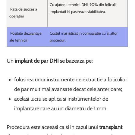
Cu ajutorul tehnicii DHI, 90% din foliculii
Rata de succes a
implantati isi pastreaza viabilitatea.
operatiei
Posibile dezvantaje
Costul mai ridicat in comparatie cu al altor
ale tehnicii
proceduri.
Un
implant de par DHI
se bazeaza pe:
folosirea unor instrumente de extractie a foliculior
de par mult mai avansate decat cele anterioare;
acelasi lucru se aplica si instrumentelor de
implantare care au un diametru de 1 mm.
Procedura este aceeasi ca si in cazul unui
transplant