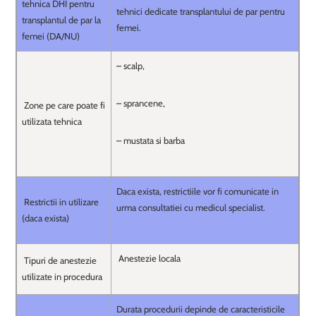
tehnica DHI pentru
tehnici dedicate transplantului de par pentru
transplantul de par la
femei.
femei (DA/NU)
– scalp,
– sprancene,
Zone pe care poate fi
utilizata tehnica
– mustata si barba
Daca exista, restrictiile vor fi comunicate in
Restrictii in utilizare
urma consultatiei cu medicul specialist.
(daca exista)
Anestezie locala
Tipuri de anestezie
utilizate in procedura
Durata procedurii depinde de caracteristicile