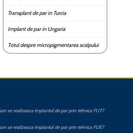
Transplant de par in Turcia
Implant de par in Ungaria
Totul despre micropigmentarea scalpului
um se realizeaza implantul de par prin tehnica FUT?
um se realizeaza implantul de par prin tehnica FUE?