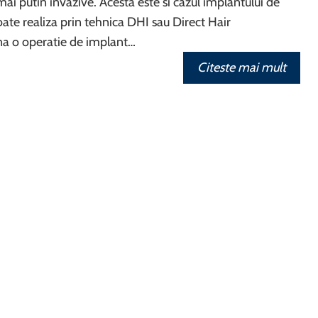
mai putin invazive. Acesta este si cazul implantului de
oate realiza prin tehnica DHI sau Direct Hair
na o operatie de implant…
Citeste mai mult