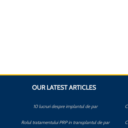
OUR LATEST ARTICLES
10 lucruri despre implantul de par
C
Rolul tratamentului PRP in transplantul de par
C